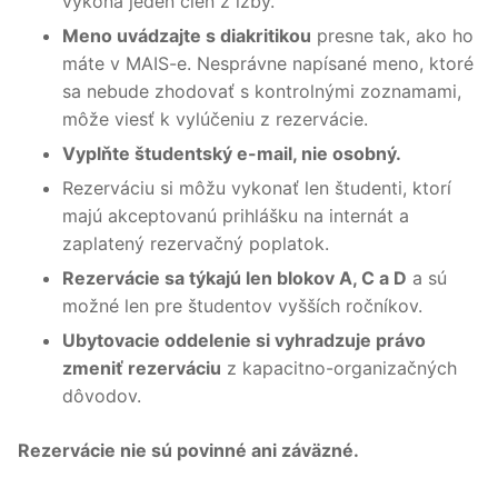
vykoná jeden člen z izby.
Meno uvádzajte s diakritikou
presne tak, ako ho
máte v MAIS-e. Nesprávne napísané meno, ktoré
sa nebude zhodovať s kontrolnými zoznamami,
môže viesť k vylúčeniu z rezervácie.
Vyplňte študentský e-mail, nie osobný.
Rezerváciu si môžu vykonať len študenti, ktorí
majú akceptovanú prihlášku na internát a
zaplatený rezervačný poplatok.
Rezervácie sa týkajú len blokov A, C a D
a sú
možné len pre študentov vyšších ročníkov.
Ubytovacie oddelenie si vyhradzuje právo
zmeniť rezerváciu
z kapacitno-organizačných
dôvodov.
Rezervácie nie sú povinné ani záväzné.