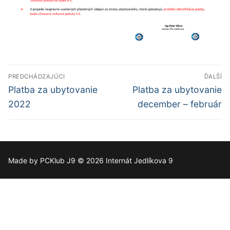
Navigácia
PREDCHÁDZAJÚCI
ĎALŠÍ
v
Predchádzajúci
Ďalší
Platba za ubytovanie
Platba za ubytovanie
článok:
článok:
článku
2022
december – február
Made by PCKlub J9 © 2026 Internát Jedlíkova 9